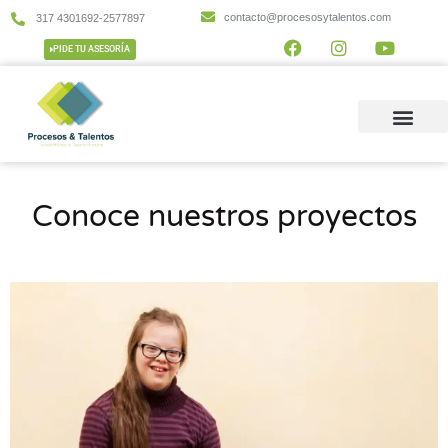
contacto@procesosytalentos.com
317 4301692-2577897
PIDE TU ASESORÍA
Conoce nuestros proyectos